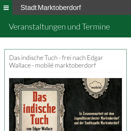
Stadt Marktoberdorf
Toggle
navigation
Veranstaltungen und Termine
Das indische Tuch - frei nach Edgar
Wallace - mobilé marktoberdorf