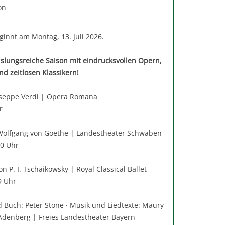
on
ginnt am Montag, 13. Juli 2026.
hslungsreiche Saison mit eindrucksvollen Opern,
d zeitlosen Klassikern!
seppe Verdi | Opera Romana
r
Wolfgang von Goethe | Landestheater Schwaben
20 Uhr
on P. I. Tschaikowsky | Royal Classical Ballet
9 Uhr
©www.pinkgorilladesign.de
 Buch: Peter Stone · Musik und Liedtexte: Maury
Adenberg | Freies Landestheater Bayern