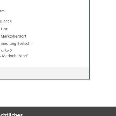
ten -
uli 2026
 Uhr
 Marktoberdorf
handlung Eselsohr
traße 2
6 Marktoberdorf
chtliches