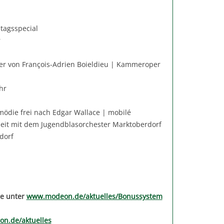
tagsspecial
r
r von François-Adrien Boieldieu | Kammeroper
hr
ödie frei nach Edgar Wallace | mobilé
it mit dem Jugendblasorchester Marktoberdorf
dorf
ie unter
www.modeon.de/aktuelles/Bonussystem
n.de/aktuelles