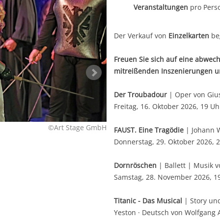
Veranstaltungen
pro Pers
Der Verkauf von
Einzelkarten
be
Freuen Sie sich auf eine abwec
mitreißenden Inszenierungen un
Der Troubadour
| Oper von Giu
Freitag, 16. Oktober 2026, 19 Uh
©Art Stage GmbH
FAUST. Eine Tragödie
| Johann 
Donnerstag, 29. Oktober 2026, 
Dornröschen
| Ballett | Musik v
Samstag, 28. November 2026, 1
Titanic - Das Musical
| Story und
Yeston · Deutsch von Wolfgang 