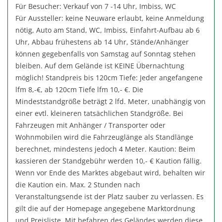
Für Besucher: Verkauf von 7 -14 Uhr, Imbiss, WC
Für Aussteller: keine Neuware erlaubt, keine Anmeldung
nötig, Auto am Stand, WC, Imbiss, Einfahrt-Aufbau ab 6
Uhr, Abbau frühestens ab 14 Uhr, Stände/Anhänger
können gegebenfalls von Samstag auf Sonntag stehen
bleiben. Auf dem Gelände ist KEINE Übernachtung
möglich! Standpreis bis 120cm Tiefe: Jeder angefangene
lfm 8,-€, ab 120cm Tiefe lfm 10,- €. Die
Mindeststandgröße beträgt 2 lfd. Meter, unabhängig von
einer evtl. kleineren tatsächlichen Standgröße. Bei
Fahrzeugen mit Anhänger / Transporter oder
Wohnmobilen wird die Fahrzeuglänge als Standlänge
berechnet, mindestens jedoch 4 Meter. Kaution: Beim
kassieren der Standgebühr werden 10,- € Kaution fällig.
Wenn vor Ende des Marktes abgebaut wird, behalten wir
die Kaution ein. Max. 2 Stunden nach
Veranstaltungsende ist der Platz sauber zu verlassen. Es
gilt die auf der Homepage angegebene Marktordnung
und Preisliste. Mit befahren des Geländes werden diese